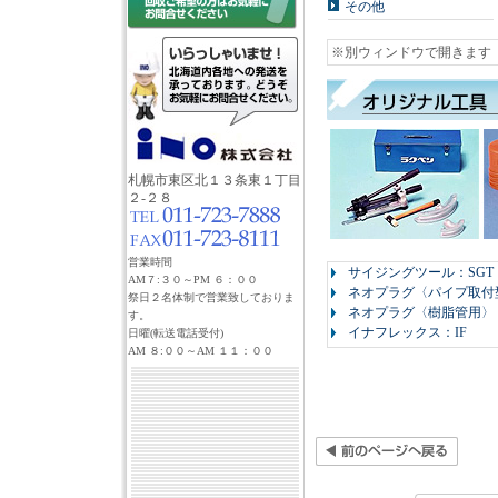
その他
※別ウィンドウで開きます
札幌市東区北１３条東１丁目
２-２８
営業時間
サイジングツール：SGT
AM７:３０～PM ６：００
ネオプラグ〈パイプ取付
祭日２名体制で営業致しておりま
ネオプラグ〈樹脂管用〉：
す。
イナフレックス：IF
日曜(転送電話受付)
AM ８:００～AM １１：００