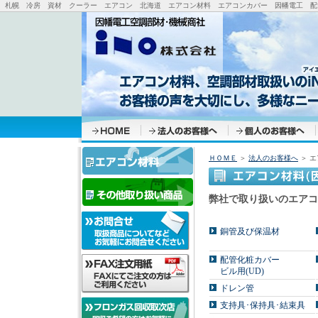
札幌 冷房 資材 クーラー エアコン 北海道 エアコン材料 エアコンカバー 因幡電工 配管
ＨＯＭＥ
＞
法人のお客様へ
＞ エ
弊社で取り扱いのエアコ
銅管及び保温材
配管化粧カバー
ビル用(UD)
ドレン管
支持具･保持具･結束具