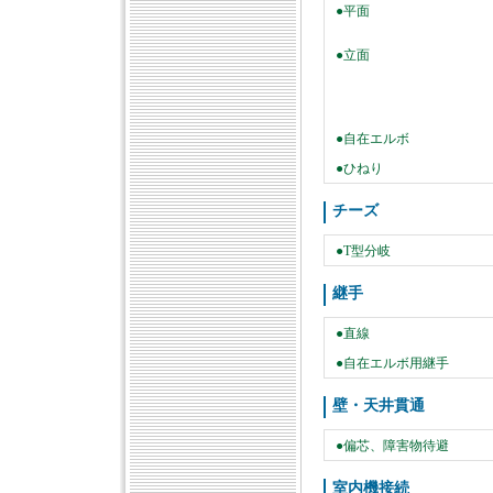
●平面
●立面
●自在エルボ
●ひねり
チーズ
●T型分岐
継手
●直線
●自在エルボ用継手
壁・天井貫通
●偏芯、障害物待避
室内機接続