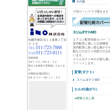
その他
※別ウィンドウで開きます
エアコン配管化粧カバー「
札幌市東区北１３条東１丁目
室内配管に適した立体構造
２-２８
室内配管に多い急な曲がり
配などのダクト内部での立
います。
営業時間
スリムダクトＭＤの落ち着
AM７:３０～PM ６：００
フィットします。
祭日２名体制で営業致しておりま
す。
直管(ダクト)
日曜(転送電話受付)
AM ８:００～AM １１：００
スリムダクトMD
エルボ(曲がり)
●壁取り出し用