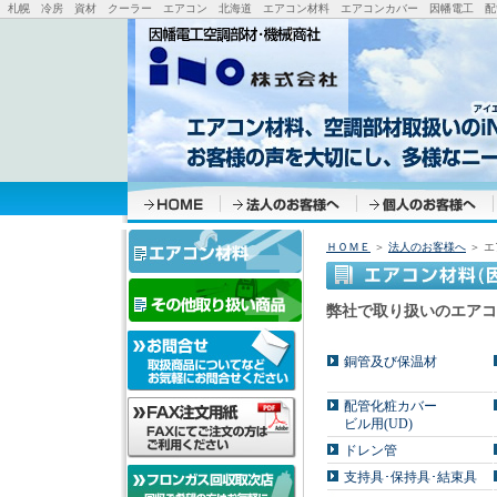
札幌 冷房 資材 クーラー エアコン 北海道 エアコン材料 エアコンカバー 因幡電工 配管
ＨＯＭＥ
＞
法人のお客様へ
＞ エ
弊社で取り扱いのエアコ
銅管及び保温材
配管化粧カバー
ビル用(UD)
ドレン管
支持具･保持具･結束具