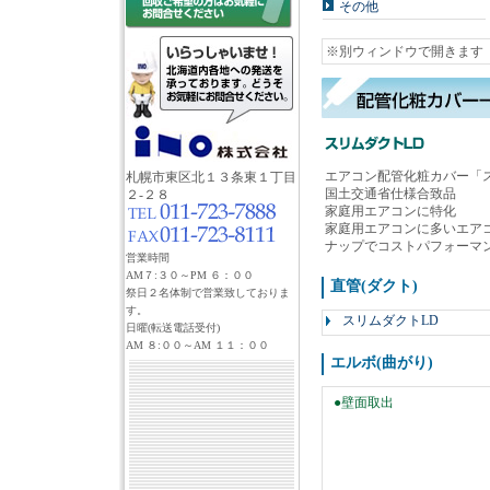
その他
※別ウィンドウで開きます
エアコン配管化粧カバー「
札幌市東区北１３条東１丁目
国土交通省仕様合致品
２-２８
家庭用エアコンに特化
家庭用エアコンに多いエア
ナップでコストパフォーマ
営業時間
AM７:３０～PM ６：００
直管(ダクト)
祭日２名体制で営業致しておりま
す。
スリムダクトLD
日曜(転送電話受付)
AM ８:００～AM １１：００
エルボ(曲がり)
●壁面取出