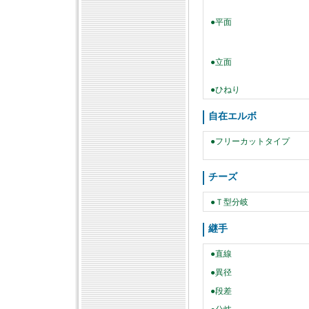
●平面
●立面
●ひねり
自在エルボ
●フリーカットタイプ
チーズ
●Ｔ型分岐
継手
●直線
●異径
●段差