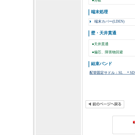
●分岐
端末処理
端末カバー(LDEN)
壁・天井貫通
●天井貫通
●偏芯、障害物回避
結束バンド
配管固定サドル：SL ＊S