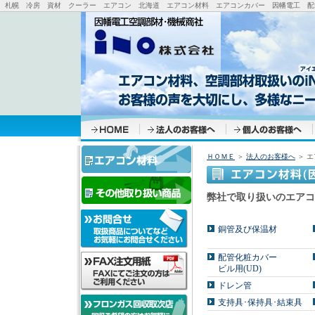
札幌 冷房 資材 クーラー エアコン 北海道 エアコン材料 エアコンカバー 因幡電工 配管
ＨＯＭＥ
＞
法人のお客様へ
＞ エ
弊社で取り扱いのエアコ
銅管及び保温材
配管化粧カバー
ビル用(UD)
ドレン管
支持具･保持具･結束具