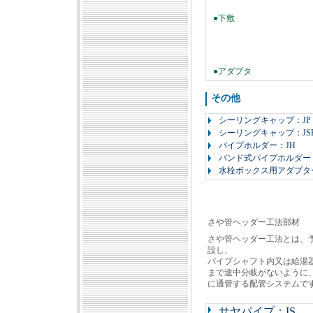
●下敷
●アダプタ
その他
シーリングキャップ：JP
シーリングキャップ：JS
パイプホルダー：JH
バンド式パイプホルダー：
水栓ボックス用アダプター
さや管ヘッダー工法部材
さや管ヘッダー工法とは、予
設し、
パイプシャフト内又は給湯
まで途中分岐がないように
に通管する配管システムで
サヤパイプ：IS