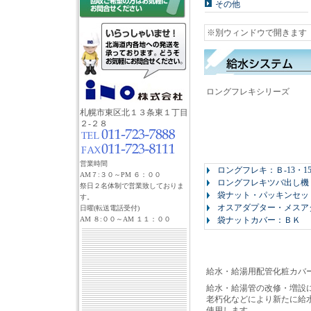
その他
※別ウィンドウで開きます
ロングフレキシリーズ
札幌市東区北１３条東１丁目
２-２８
営業時間
ロングフレキ：Ｂ-13・1
AM７:３０～PM ６：００
ロングフレキツバ出し機：T
祭日２名体制で営業致しておりま
袋ナット・パッキンセット：F
す。
オスアダプター・メスア
日曜(転送電話受付)
AM ８:００～AM １１：００
袋ナットカバー：ＢＫ
給水・給湯用配管化粧カバ
給水・給湯管の改修・増設
老朽化などにより新たに給
使用します。