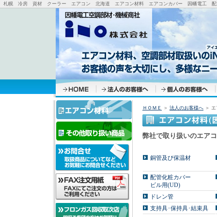
札幌 冷房 資材 クーラー エアコン 北海道 エアコン材料 エアコンカバー 因幡電工 配管
ＨＯＭＥ
＞
法人のお客様へ
＞ エ
弊社で取り扱いのエアコ
銅管及び保温材
配管化粧カバー
ビル用(UD)
ドレン管
支持具･保持具･結束具