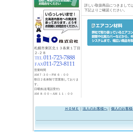
詳しい取扱商品につきまして
下記よりご確認ください。
札幌市東区北１３条東１丁目
２-２８
営業時間
AM７:３０～PM ６：００
祭日２名体制で営業致しておりま
す。
日曜(転送電話受付)
AM ８:００～AM １１：００
ＨＯＭＥ
｜
法人のお客様へ
｜
個人のお客様