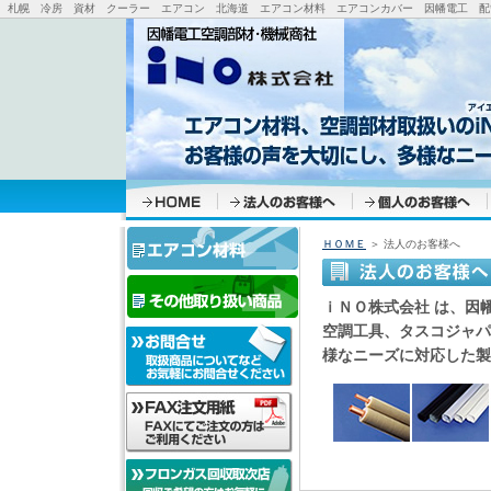
札幌 冷房 資材 クーラー エアコン 北海道 エアコン材料 エアコンカバー 因幡電工 配管
ＨＯＭＥ
＞ 法人のお客様へ
ｉＮＯ株式会社 は、因
空調工具、タスコジャパ
様なニーズに対応した製