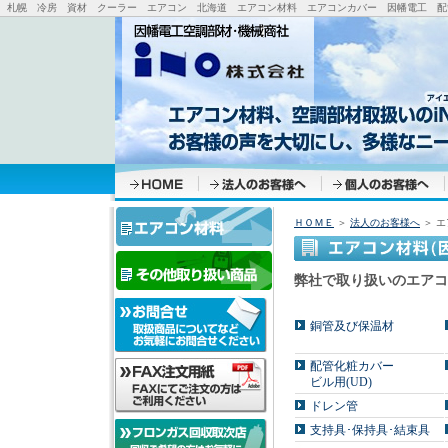
札幌 冷房 資材 クーラー エアコン 北海道 エアコン材料 エアコンカバー 因幡電工 配管
ＨＯＭＥ
＞
法人のお客様へ
＞ エ
弊社で取り扱いのエアコ
銅管及び保温材
配管化粧カバー
ビル用(UD)
ドレン管
支持具･保持具･結束具