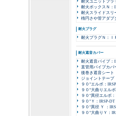
耐火ユニットフラッ
耐火ボックスＮ：IR
耐火スライドスリー
楕円さや管アダプター
耐火プラグ
耐火プラグＮ：Ｉ
耐火遮音カバー
耐火遮音パイプ：IR
直管用パイプカバー
後巻き遮音シート：I
ジョイントテープ：I
９０°エルボ：IRSP
９０°大曲りエルボ：
９０°異径エルボ：IR
９０°Ｙ：IRSP-DT
９０°異径 Ｙ ：IRS
９０°大曲りＹ：IRS