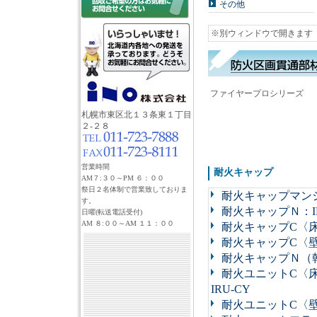
その他
※別ウィンドウで開きます
ファイヤープロシリーズ
札幌市東区北１３条東１丁目
２-２８
営業時間
耐火キャップ
AM７:３０～PM ６：００
祭日２名体制で営業致しておりま
耐火キャップマンシ
す。
耐火キャップＮ：IR
日曜(転送電話受付)
AM ８:００～AM １１：００
耐火キャップC〈床用
耐火キャップC〈壁用
耐火キャップＮ（乾
耐火ユニットC〈床・
IRU-CY
耐火ユニットC〈壁用