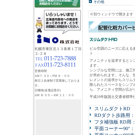
その他
※別ウィンドウで開きます
ビル空調のニーズに応える
札幌市東区北１３条東１丁目
ト
２-２８
アメニティを追求するとシ
ます。
シンプルな空間には、施工
営業時間
が求められます。そんな、
AM７:３０～PM ６：００
レメントの追求からスリム
祭日２名体制で営業致しておりま
限られたスペースをシンプ
す。
ら、アメニティ空間が広が
日曜(転送電話受付)
AM ８:００～AM １１：００
平成16年版国土交通省標準
スリムダクトRD
RDダクト歩路用：
フタ補強板 RD用：
平面コーナー90°：