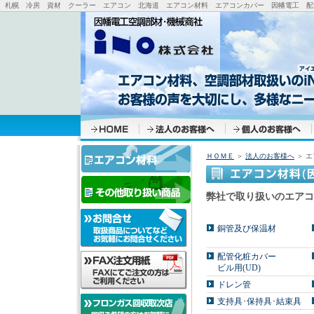
札幌 冷房 資材 クーラー エアコン 北海道 エアコン材料 エアコンカバー 因幡電工 配管
ＨＯＭＥ
＞
法人のお客様へ
＞ エ
弊社で取り扱いのエアコ
銅管及び保温材
配管化粧カバー
ビル用(UD)
ドレン管
支持具･保持具･結束具